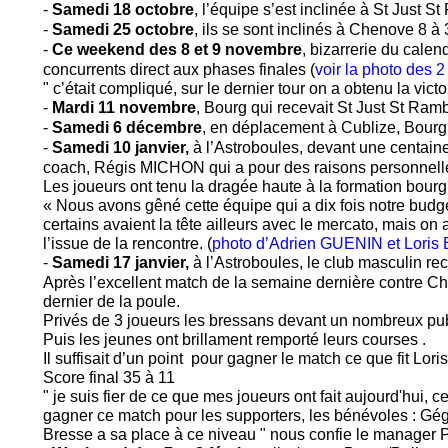
-
Samedi 18 octobre
, l’équipe s’est inclinée à St Just S
-
Samedi 25 octobre
, ils se sont inclinés à Chenove 8 à
-
Ce weekend des 8 et 9 novembre
, bizarrerie du calen
concurrents direct aux phases finales (
voir la photo des 
" c’était compliqué, sur le dernier tour on a obtenu la vic
-
Mardi 11 novembre
, Bourg qui recevait St Just St Ramb
-
Samedi 6 décembre
, en déplacement à Cublize, Bourg 
-
Samedi 10 janvier,
à l’Astroboules, devant une centaine
coach, Régis MICHON qui a pour des raisons personnelles
Les joueurs ont tenu la dragée haute à la formation bourg
« Nous avons gêné cette équipe qui a dix fois notre budget, 
certains avaient la tête ailleurs avec le mercato, mais on
l’issue de la rencontre. (
photo d’Adrien GUENIN et Lor
-
Samedi 17 janvier,
à l’Astroboules, le club masculin rec
Après l’excellent match de la semaine dernière contre Ch
dernier de la poule.
Privés de 3 joueurs les bressans devant un nombreux publ
Puis les jeunes ont brillament remporté leurs courses .
Il suffisait d’un point pour gagner le match ce que fit Lo
Score final 35 à 11
" je suis fier de ce que mes joueurs ont fait aujourd'hui,
gagner ce match pour les supporters, les bénévoles : Gégé
Bresse a sa place à ce niveau " nous confie le manager P