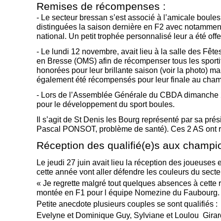
Remises de récompenses :
-
Le secteur bressan s’est associé à l’amicale bou
distinguées la saison dernière en F2 avec notamment 
national. Un petit trophée personnalisé leur a été off
-
Le lundi 12 novembre, avait lieu à la salle des Fê
en Bresse (OMS) afin de récompenser tous les sport
honorées pour leur brillante saison (
voir la photo
) ma
également été récompensés pour leur finale au cham
-
Lors de l’Assemblée Générale du CBDA dimanche 20 
pour le développement du sport boules.
Il s’agit de St Denis les Bourg représenté par sa pr
Pascal PONSOT, problème de santé). Ces 2 AS ont reç
Réception des qualifié(e)s aux champi
Le jeudi 27 juin avait lieu la réception des joueuses 
cette année vont aller défendre les couleurs du secteur
« Je regrette malgré tout quelques absences à cette 
montée en F1 pour l équipe Nomezine du Faubourg. Je
Petite anecdote plusieurs couples se sont qualifiés :
Evelyne et Dominique Guy, Sylviane et Loulou Girard