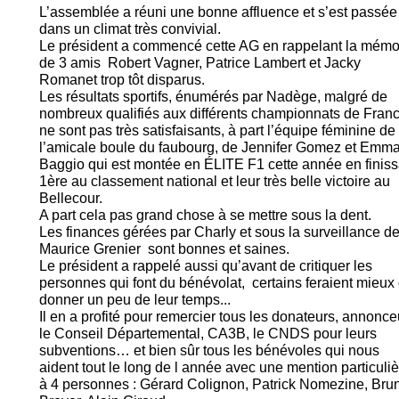
L’assemblée a réuni une bonne affluence et s’est passée
dans un climat très convivial.
Le président a commencé cette AG en rappelant la mémo
de 3 amis Robert Vagner, Patrice Lambert et Jacky
Romanet trop tôt disparus.
Les résultats sportifs, énumérés par Nadège, malgré de
nombreux qualifiés aux différents championnats de Franc
ne sont pas très satisfaisants, à part l’équipe féminine de
l’amicale boule du faubourg, de Jennifer Gomez et Emm
Baggio qui est montée en ÉLITE F1 cette année en finiss
1ère au classement national et leur très belle victoire au
Bellecour.
A part cela pas grand chose à se mettre sous la dent.
Les finances gérées par Charly et sous la surveillance d
Maurice Grenier sont bonnes et saines.
Le président a rappelé aussi qu’avant de critiquer les
personnes qui font du bénévolat, certains feraient mieux
donner un peu de leur temps...
Il en a profité pour remercier tous les donateurs, annonce
le Conseil Départemental, CA3B, le CNDS pour leurs
subventions… et bien sûr tous les bénévoles qui nous
aident tout le long de l année avec une mention particuli
à 4 personnes : Gérard Colignon, Patrick Nomezine, Bru