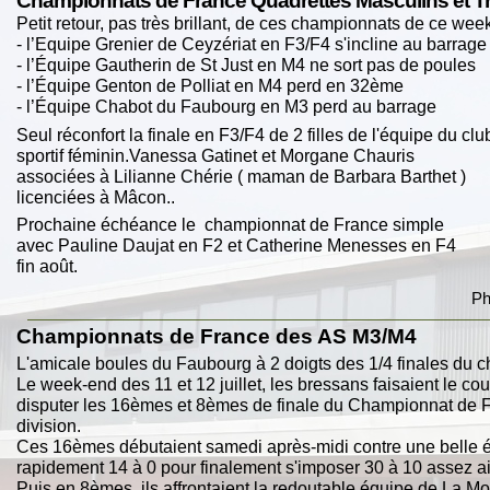
Championnats de France Quadrettes Masculins et T
Petit retour, pas très brillant, de ces championnats de ce wee
-
l’Equipe Grenier de Ceyzériat en F3/F4 s'incline au barrage
-
l’Équipe Gautherin de St Just en M4 ne sort pas de poules
-
l’Équipe Genton de Polliat en M4 perd en 32ème
-
l’Équipe Chabot du Faubourg en M3 perd au barrage
Seul réconfort la finale en F3/F4 de 2 filles de l'équipe du clu
sportif féminin.Vanessa Gatinet et Morgane Chauris
associées à Lilianne Chérie ( maman de Barbara Barthet )
licenciées à Mâcon..
Prochaine échéance le championnat de France simple
avec Pauline Daujat en F2 et Catherine Menesses en F4
fin août.
Ph
Championnats de France des AS M3/M4
L'amicale boules du Faubourg à 2 doigts des 1/4 finales du 
Le week-
end des 11 et 12 juillet, les bressans faisaient le c
disputer les 16èmes et 8èmes de finale du Championnat de 
division.
Ces 16èmes débutaient samedi après-
midi contre une belle
rapidement 14 à 0 pour finalement s'imposer 30 à 10 assez a
Puis en 8èmes, ils affrontaient la redoutable équipe de La M